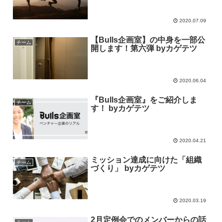
2020.07.09
【Bulls企画室】の中身を一部公
チーム
開します！第六弾 byカゲテツ
2020.06.04
『Bulls企画室』をご紹介しま
チーム
す！ byカゲテツ
2020.04.21
ミッション達成に向けた「組織
チーム
づくり」 byカゲテツ
2020.03.19
2月定例会でのメンバーからの話