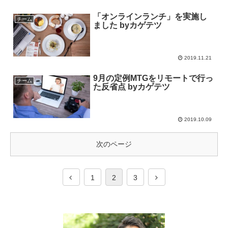
「オンラインランチ」を実施し
チーム
ました byカゲテツ
2019.11.21
9月の定例MTGをリモートで行っ
チーム
た反省点 byカゲテツ
2019.10.09
次のページ
1
2
3