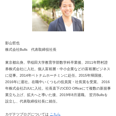
影山哲也
株式会社Bulls 代表取締役社長
東京都出身。早稲田大学教育学部数学科卒業後、2011年野村證
券株式会社に入社。個人富裕層・中小企業などの富裕層ビジネス
に従事。2014年ベトナムホーチミンに赴任。2015年帰国後、
2016年に退社。在職中いくつもの役員賞・社長賞を受賞。 2016
年株式会社ZUUに入社。社長直下のCEO Officeにて複数の新規事
業立ち上げ、拡大へと導いた後、2019年8月退職。 翌月Bullsを
設立し、代表取締役社長に就任。
カゲテツブログについては
こちら