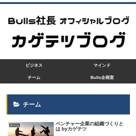
ビジネス
マインド
チーム
Bulls企画室
チーム
ベンチャー企業の組織づくりと
チーム
は byカゲテツ