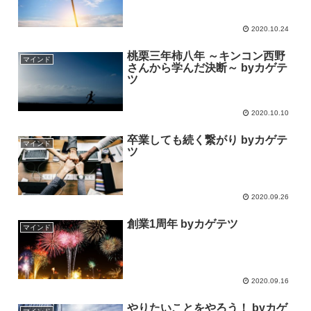
2020.10.24
桃栗三年柿八年 ～キンコン西野
マインド
さんから学んだ決断～ byカゲテ
ツ
2020.10.10
卒業しても続く繋がり byカゲテ
マインド
ツ
2020.09.26
創業1周年 byカゲテツ
マインド
2020.09.16
やりたいことをやろう！ byカゲ